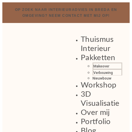
OP ZOEK NAAR INTERIEURADVIES IN BREDA EN
OMGEVING? NEEM CONTACT MET MIJ OP!
Thuismus
Interieur
Pakketten
Makeover
Verbouwing
Nieuwbouw
Workshop
3D
Visualisatie
Over mij
Portfolio
Blog