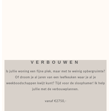
VERBOUWEN
Is jullie woning een fijne plek, maar met te weinig opbergruimte?
Of droom je al jaren van een leefkeuken waar je al je
weekboodschappen kwijt kunt? Tijd voor de sloophamer! Ik help
jullie met de verbouwplannen.
vanaf €2750,-